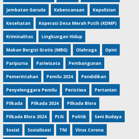
Jembatan Garuda
Kebencanaan
Kepolisian
Kesehatan
Koperasi Desa Merah Putih (KDMP)
Kriminalitas
Lingkungan Hidup
Makan Bergizi Gratis (MBG)
Olahraga
Opini
Paripurna
Pariwisata
Pembangunan
Pemerintahan
Pemilu 2024
Pendidikan
Penyelenggara Pemilu
Peristiwa
Pertanian
Pilkada
Pilkada 2024
Pilkada Blora
Pilkada Blora 2024
PLN
Politik
Seni Budaya
Sosial
Sosialisasi
TNI
Virus Corona