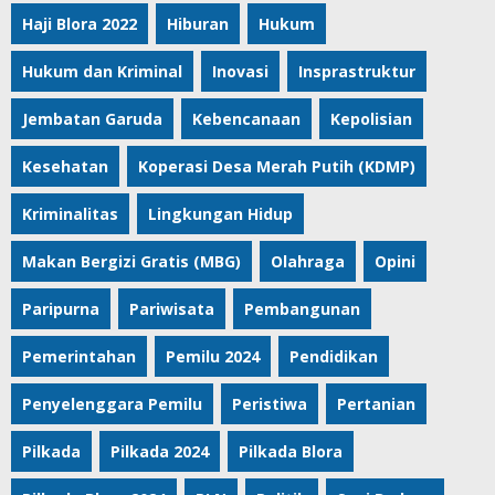
Haji Blora 2022
Hiburan
Hukum
Hukum dan Kriminal
Inovasi
Insprastruktur
Jembatan Garuda
Kebencanaan
Kepolisian
Kesehatan
Koperasi Desa Merah Putih (KDMP)
Kriminalitas
Lingkungan Hidup
Makan Bergizi Gratis (MBG)
Olahraga
Opini
Paripurna
Pariwisata
Pembangunan
Pemerintahan
Pemilu 2024
Pendidikan
Penyelenggara Pemilu
Peristiwa
Pertanian
Pilkada
Pilkada 2024
Pilkada Blora