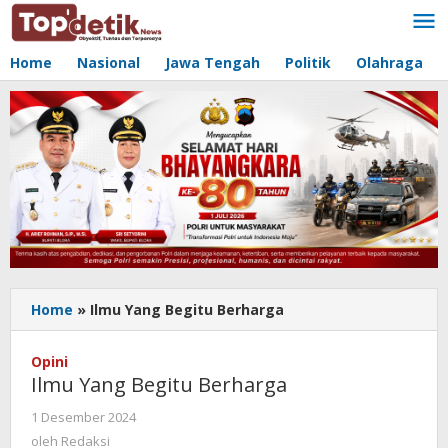
Lewati
ke
konten
Home
Nasional
Jawa Tengah
Politik
Olahraga
Home
»
Ilmu Yang Begitu Berharga
Opini
Ilmu Yang Begitu Berharga
oleh
1 Desember 2024
Redaksi
oleh
Redaksi