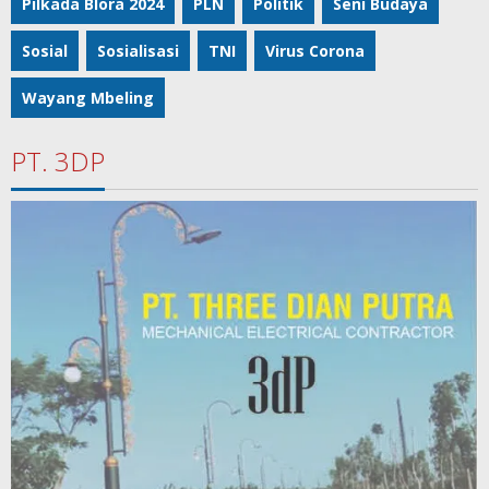
Pilkada Blora 2024
PLN
Politik
Seni Budaya
Sosial
Sosialisasi
TNI
Virus Corona
Wayang Mbeling
PT. 3DP